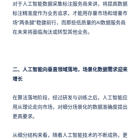
对于人工智能数据采集标注服务商来讲，将提高数据
标注精准度作为业务追求，才能用存量市场和增量市
场“两条腿”稳健前行，而那些低质量的AI数据服务商
在未来将面临淘汰或转型其他业务。
二、人工智能向垂直领域落地，场景化数据需求迎来
增长
在算法落地阶段，经过研发与训练之后，人工智能应
用从理论走向市场，对细分场景化的数据准确度提出
更高要求。
从细分结构来看，随着人工智能技术的不断成熟，更