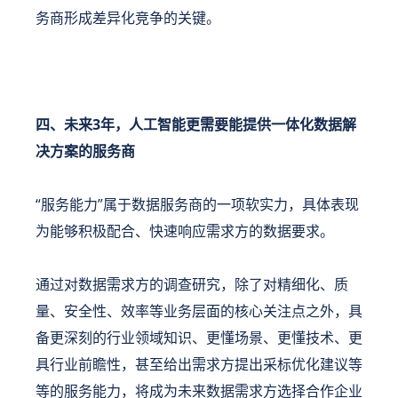
务商形成差异化竞争的关键。
四、未来3年，人工智能更需要能提供一体化数据解
决方案的服务商
“服务能力”属于数据服务商的一项软实力，具体表现
为能够积极配合、快速响应需求方的数据要求。
通过对数据需求方的调查研究，除了对精细化、质
量、安全性、效率等业务层面的核心关注点之外，具
备更深刻的行业领域知识、更懂场景、更懂技术、更
具行业前瞻性，甚至给出需求方提出采标优化建议等
等的服务能力，将成为未来数据需求方选择合作企业