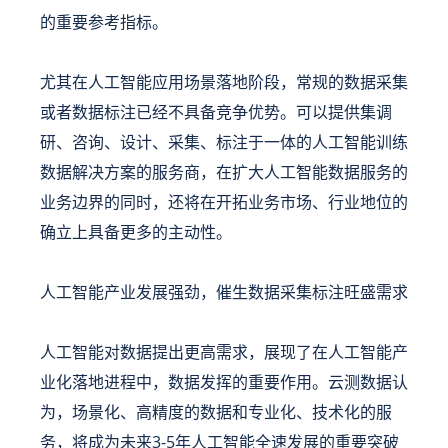
的重要参考指标。
尤其在人工智能应用场景落地阶段，常规的数据采集
或者数据标注已经不具备竞争优势。可以提供集调
研、咨询、设计、采集、标注于一体的人工智能训练
数据解决方案的服务商，在扩大人工智能数据服务的
业务边界的同时，还将在开拓业务市场、行业地位的
确立上具备更多的主动性。
人工智能产业发展强劲，催生数据采集标注旺盛需求
人工智能对数据提出更高需求，展现了在人工智能产
业化落地进程中，数据发挥的重要作用。云测数据认
为，场景化、高精度的数据和专业化、技术化的服
务，将成为未来3-5年人工智能全速发展的重要突破