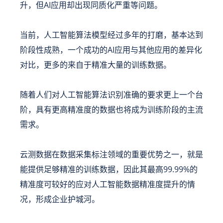
升，但AI应用却出现同质化严重等问题。
当前，人工智能算法模型经过多年的打磨，基本达到
阶段性成熟，一个成功的AI应用与其他应用的差异化
对比，更多的来自于精准大量的训练数据。
随着人们对人工智能算法识别准确的要求更上一个台
阶，具有更高精准度的数据也将成为训练阶段的主流
需求。
云测数据在数据采集标注领域的重要优势之一，就是
能提供足够精准的训练数据，因此其最高99.99%的
精准度可较好的应对人工智能数据精准度提升的情
况，形成企业护城河。