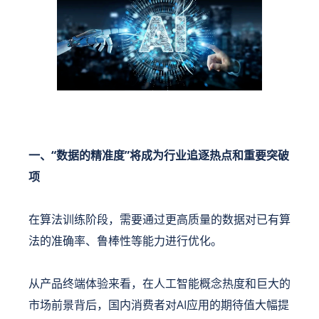
一、“数据的精准度”将成为行业追逐热点和重要突破
项
在算法训练阶段，需要通过更高质量的数据对已有算
法的准确率、鲁棒性等能力进行优化。
从产品终端体验来看，在人工智能概念热度和巨大的
市场前景背后，国内消费者对AI应用的期待值大幅提