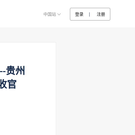
中国站
登录
|
注册

-贵州
收官