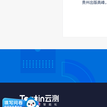
贵州出版高峰