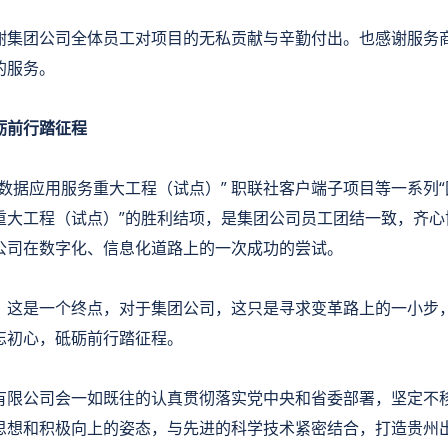
集团公司全体员工对项目的无私贡献与辛勤付出。也感谢服务商Te
的服务。
砺前行踏征程
大数据应用服务重大工程（试点）” 职联社客户端子项目等一系列
重大工程（试点）”的胜利结项，是集团公司员工团结一致，齐心
公司在数字化、信息化道路上的一次成功的尝试。
，这是一个终点，对于集团公司，这只是寻求变革路上的一小步
忘初心，砥砺前行踏征程。
有限公司会一如既往的认真贯彻落实党中央和省委部署，坚定不
思想和积极向上的姿态，与先进的科学技术紧密结合，打造贵州