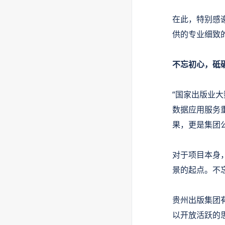
在此，特别感谢
供的专业细致
不忘初心，砥
“国家出版业
数据应用服务
果，更是集团
对于项目本身
景的起点。不
贵州出版集团
以开放活跃的