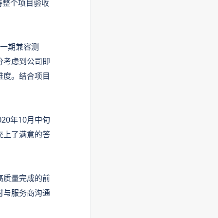
持整个项目验收
开一期兼容测
分考虑到公司即
维度。结合项目
20年10月中旬
交上了满意的答
高质量完成的前
时与服务商沟通