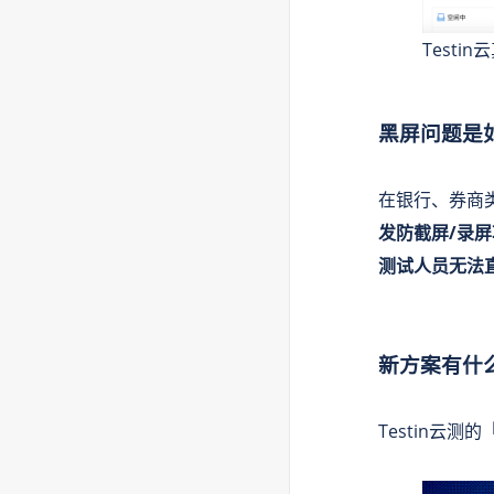
Testi
黑屏问题是
在银行、券商
发防截屏/录
测试人员无法
新方案有什
Testin云测的