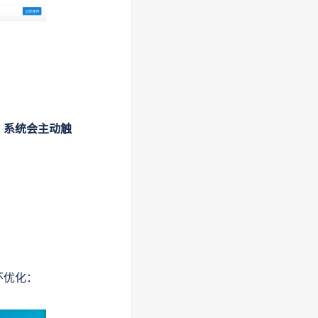
，
系统会主动触
环优化：