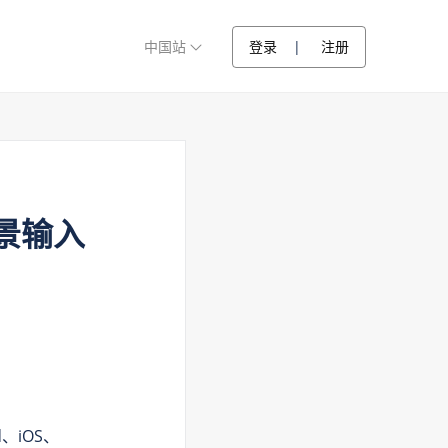
中国站
登录
|
注册

场景输入
、iOS、