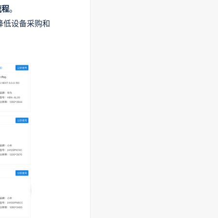
流程
。
降低设备采购和